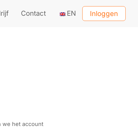
ijf
Contact
EN
Inloggen
n we het account