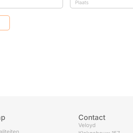
ap
Contact
Veloyd
liteiten