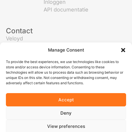
Inloggen
API documentatie
Contact
Veloyd
Klokgebouw 157
Manage Consent
5617 AB Eindhoven
Nederland
To provide the best experiences, we use technologies like cookies to
store and/or access device information. Consenting to these
Algemeen
:
technologies will allow us to process data such as browsing behavior or
info@veloyd.nl
unique IDs on this site. Not consenting or withdrawing consent, may
adversely affect certain features and functions.
Technische hulp:
support@veloyd.nl
Accept
Deny
© Veloyd 2026
View preferences
Algemene voorwaarden