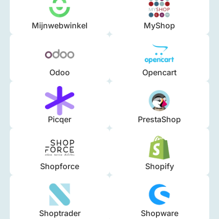
Mijnwebwinkel
MyShop
Odoo
Opencart
Picqer
PrestaShop
Shopforce
Shopify
Shoptrader
Shopware